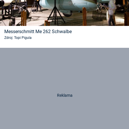
Messerschmitt Me 262 Schwalbe
Zdroj: Topi Pigula