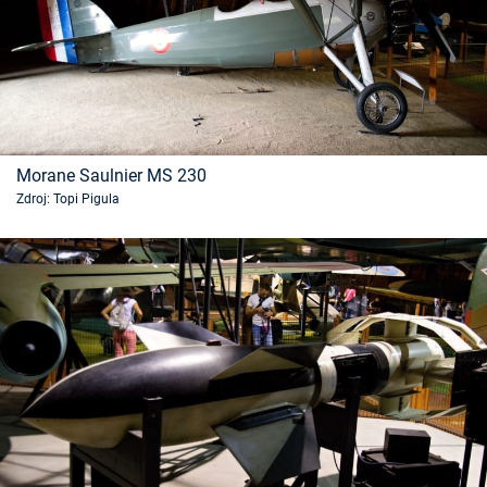
Morane Saulnier MS 230
Zdroj: Topi Pigula