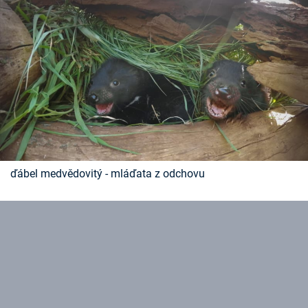
Časopis
Sledujte prima+
Přihlášení
Sledujte nás
ďábel medvědovitý - mláďata z odchovu