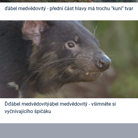
ďábel medvědovitý - přední část hlavy má trochu "kuní" tvar
Ďďábel medvědovitýábel medvědovitý - všimněte si
vyčnívajícího špičáku