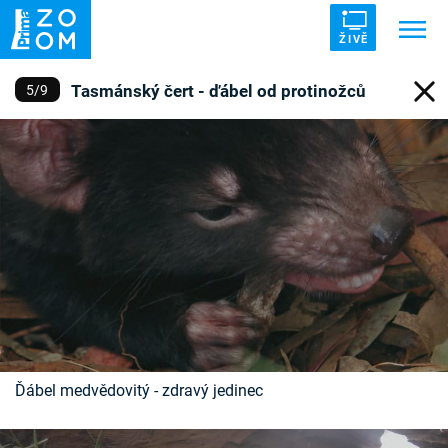
ŽIVĚ
Tasmánský čert - ďábel od protinožců
5
/
9
Trendy:
ZRÁDCI
UFO
DRUHÁ SVĚTOVÁ VÁLKA
ZÁHADY
VETŘELCI DÁVNOVĚKU
Témata
Témata
Pořady
Ďábel medvědovitý - zdravý jedinec
TV Program