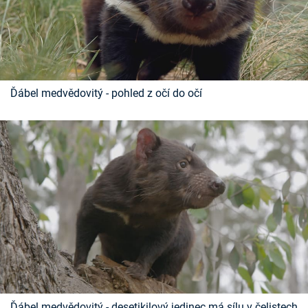
Ďábel medvědovitý - pohled z očí do očí
Ďábel medvědovitý - desetikilový jedinec má sílu v čelistech