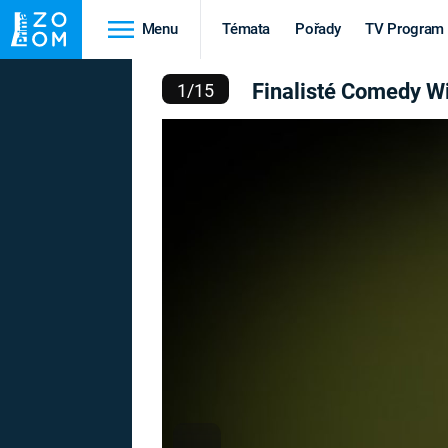
Menu
Témata
Pořady
TV Program
ILDLIFE PHOTOGRAPHY 
Finalisté Comedy W
1
/
15
Cestování
Historie
HRADY A ZÁMKY
VIKINGOVÉ
HEDVÁBNÁ STEZKA
EPIDEMIE A
PANDEMIE
PŘÍRODA
STAROVĚKÝ EGYPT
Druhá
Výročí
světová válka