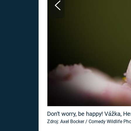
MARIE TEREZIE
ADOLF HITLER
NAPOLEON
BONAPARTE
ATENTÁT NA
REINHARDA
BRITSKÁ
HEYDRICHA
KRÁLOVSKÁ
RODINA
PRVNÍ SVĚTOVÁ
VÁLKA
Don't worry, be happy! Vážka, 
Zdroj: Axel Bocker / Comedy Wildlife P