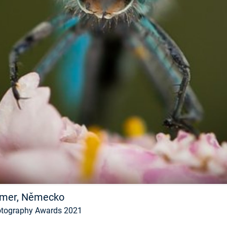
FILMY VERS
REALITA
UFO A
MIMOZEMŠŤANÉ
HORORY VE
REALITA
UTAJENÉ PŘÍBĚHY
ČESKÝCH DĚJIN
OPTICKÉ ILU
KLAMY
ALTERNATIVNÍ
HISTORIE
Hemer, Německo
hotography Awards 2021