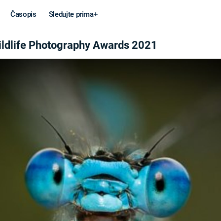
Časopis
Sledujte prima+
AWARDS 2021
ildlife Photography Awards 2021
Věda a
Války
technika
STUDENÁ V
KORONAVIRUS
VÁLKA VE
VIETNAMU
VESMÍR
VÁLEČNÉ FI
MARS
SERIÁLY
Záhady a
Zajímav
konspirace