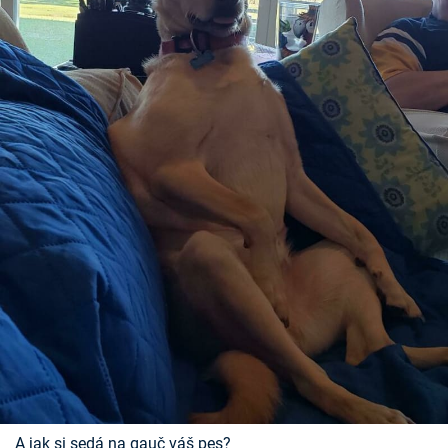
A jak si sedá na gauč váš pes?