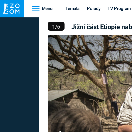
Menu
Témata
Pořady
TV Program
ATRA KOLEM SVĚTA 2 SP
Jižní část Etiopie na
1
/
6
Cestování
Historie
HRADY A ZÁMKY
VIKINGOVÉ
HEDVÁBNÁ STEZKA
EPIDEMIE A
PANDEMIE
PŘÍRODA
STAROVĚKÝ EGYPT
Druhá
Výročí
světová válka