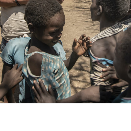
FILMY VERS
REALITA
UFO A
MIMOZEMŠŤANÉ
HORORY VE
REALITA
UTAJENÉ PŘÍBĚHY
ČESKÝCH DĚJIN
OPTICKÉ ILU
KLAMY
ALTERNATIVNÍ
HISTORIE