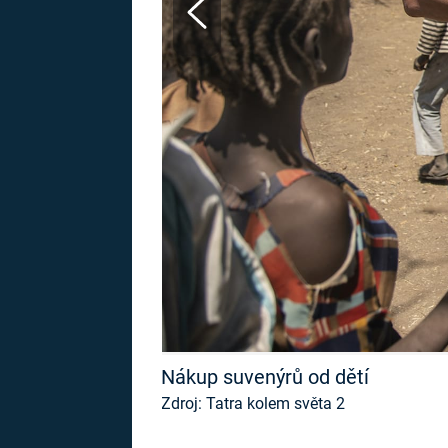
MARIE TEREZIE
ADOLF HITLER
NAPOLEON
BONAPARTE
ATENTÁT NA
REINHARDA
BRITSKÁ
HEYDRICHA
KRÁLOVSKÁ
RODINA
PRVNÍ SVĚTOVÁ
VÁLKA
Nákup suvenýrů od dětí
Zdroj: Tatra kolem světa 2