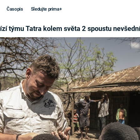
Časopis
Sledujte prima+
OUSTU NEVŠEDNÍCH ZÁŽI
bízí týmu Tatra kolem světa 2 spoustu nevšedn
Věda a
Války
technika
STUDENÁ V
KORONAVIRUS
VÁLKA VE
VIETNAMU
VESMÍR
VÁLEČNÉ FI
MARS
SERIÁLY
Záhady a
Zajímav
konspirace