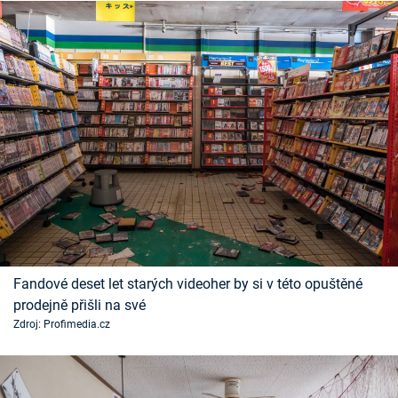
Fandové deset let starých videoher by si v této opuštěné
prodejně přišli na své
Zdroj: Profimedia.cz