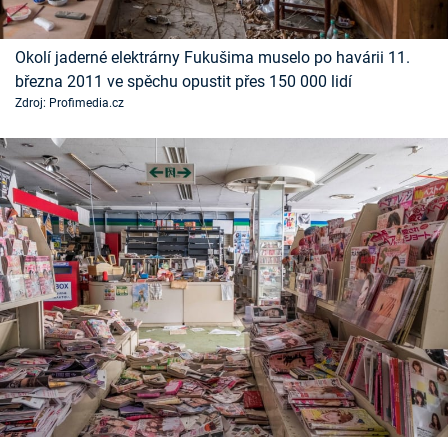
Časopis
Okolí jaderné elektrárny Fukušima muselo po havárii 11.
Sledujte prima+
března 2011 ve spěchu opustit přes 150 000 lidí
Zdroj: Profimedia.cz
Přihlášení
Sledujte nás