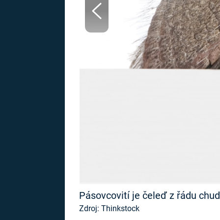
MARIE TEREZIE
ADOLF HITLER
NAPOLEON
BONAPARTE
ATENTÁT NA
REINHARDA
BRITSKÁ
HEYDRICHA
KRÁLOVSKÁ
RODINA
PRVNÍ SVĚTOVÁ
VÁLKA
Pásovcovití je čeleď z řádu chud
Zdroj: Thinkstock
, byla