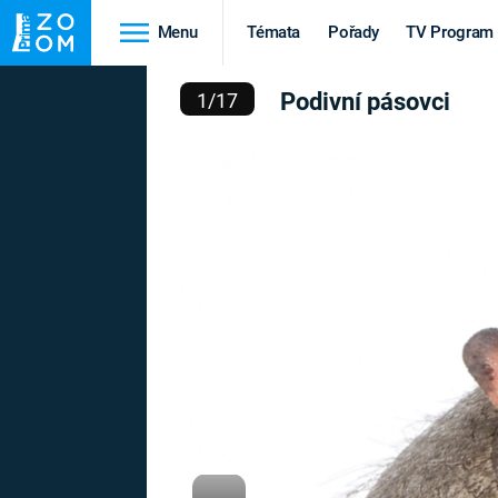
Menu
Témata
Pořady
TV Program
ODIVNÍ PÁSOVCI
Podivní pásovci
1
/
17
Cestování
Historie
HRADY A ZÁMKY
VIKINGOVÉ
HEDVÁBNÁ STEZKA
EPIDEMIE A
PANDEMIE
PŘÍRODA
STAROVĚKÝ EGYPT
Druhá
Výročí
světová válka