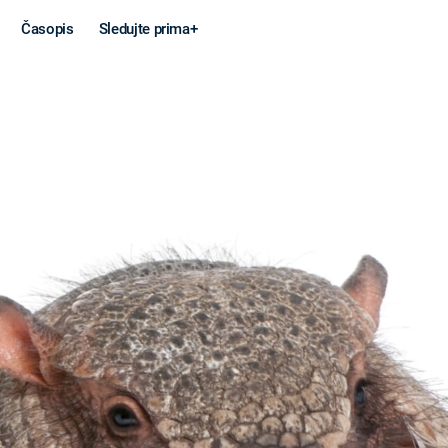
Časopis
Sledujte prima+
Věda a
Války
technika
STUDENÁ V
KORONAVIRUS
VÁLKA VE
VIETNAMU
VESMÍR
VÁLEČNÉ FI
MARS
SERIÁLY
Záhady a
Zajímav
konspirace