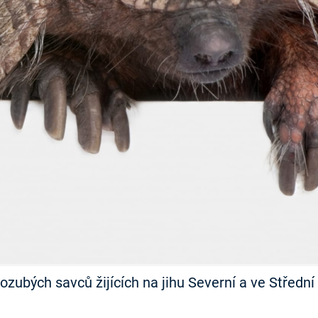
FILMY VERS
REALITA
UFO A
MIMOZEMŠŤANÉ
HORORY VE
REALITA
UTAJENÉ PŘÍBĚHY
ČESKÝCH DĚJIN
OPTICKÉ ILU
KLAMY
ALTERNATIVNÍ
HISTORIE
ozubých savců žijících na jihu Severní a ve Střední