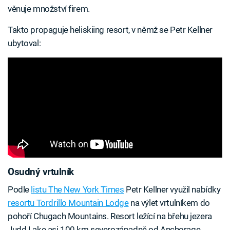
věnuje množství firem.
Takto propaguje heliskiing resort, v němž se Petr Kellner
ubytoval:
Osudný vrtulník
Podle
listu The New York Times
Petr Kellner využil nabídky
resortu Tordrillo Mountain Lodge
na výlet vrtulníkem do
pohoří Chugach Mountains. Resort ležící na břehu jezera
Judd Lake asi 100 km severozápadně od Anchorage