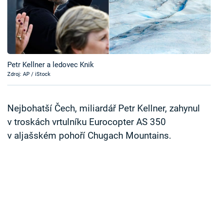
Časopis
Sledujte prima+
Přihlášení
Petr Kellner a ledovec Knik
Zdroj: AP / iStock
Sledujte nás
Nejbohatší Čech, miliardář Petr Kellner, zahynul
v troskách vrtulníku Eurocopter AS 350
v aljašském pohoří Chugach Mountains.