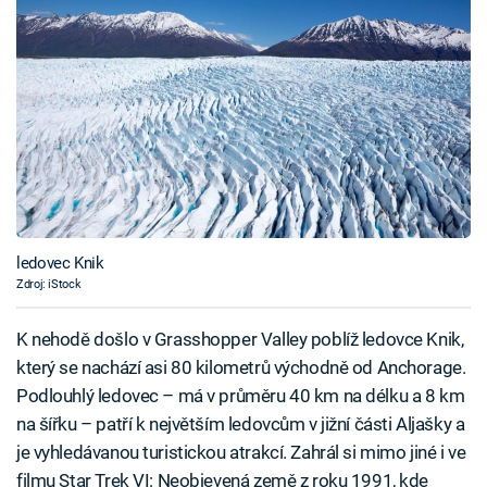
ledovec Knik
Zdroj: iStock
K nehodě došlo v Grasshopper Valley poblíž ledovce Knik,
který se nachází asi 80 kilometrů východně od Anchorage.
Podlouhlý ledovec – má v průměru 40 km na délku a 8 km
na šířku – patří k největším ledovcům v jižní části Aljašky a
je vyhledávanou turistickou atrakcí. Zahrál si mimo jiné i ve
filmu Star Trek VI: Neobjevená země z roku 1991, kde