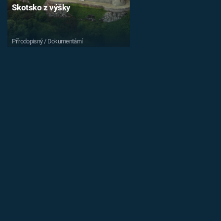
Skotsko z výšky
Přírodopisný / Dokumentární