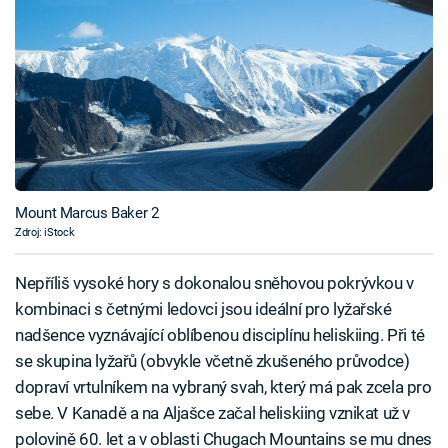
Mount Marcus Baker 2
Zdroj: iStock
Nepříliš vysoké hory s dokonalou sněhovou pokrývkou v
kombinaci s četnými ledovci jsou ideální pro lyžařské
nadšence vyznávající oblíbenou disciplínu heliskiing. Při té
se skupina lyžařů (obvykle včetně zkušeného průvodce)
dopraví vrtulníkem na vybraný svah, který má pak zcela pro
sebe. V Kanadě a na Aljašce začal heliskiing vznikat už v
polovině 60. let a v oblasti Chugach Mountains se mu dnes