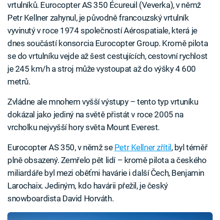
vrtulníků. Eurocopter AS 350 Écureuil (Veverka), v němž
Petr Kellner zahynul, je původně francouzský vrtulník
vyvinutý v roce 1974 společností Aérospatiale, která je
dnes součástí konsorcia Eurocopter Group. Kromě pilota
se do vrtulníku vejde až šest cestujících, cestovní rychlost
je 245 km/h a stroj může vystoupat až do výšky 4 600
metrů.
Zvládne ale mnohem vyšší výstupy – tento typ vrtuníku
dokázal jako jediný na světě přistát v roce 2005 na
vrcholku nejvyšší hory světa Mount Everest.
Eurocopter AS 350, v němž se
Petr Kellner zřítil
, byl téměř
plně obsazený. Zemřelo pět lidí – kromě pilota a českého
miliardáře byl mezi oběťmi havárie i další Čech, Benjamin
Larochaix. Jediným, kdo havárii přežil, je český
snowboardista David Horváth.