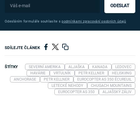
ODESLAT
Odesláním formuláře souhlasíte s
podmínkami zpracování osobních údajů
SDÍLEJTE ČLÁNEK
ŠTÍTKY
SEVERNÍ AMERIKA
ALJAŠKA
KANADA
LEDOVEC
HAVÁRIE
VRTULNÍK
PETR KELLNER
HELISKIING
ANCHORAGE
PETR KELLNER
EUROCOPTER AS 350 ÉCUREUIL
LETECKÉ NEHODY
CHUGACH MOUNTAINS
EUROCOPTER AS 350
ALJAŠSKÝ ZÁLIV