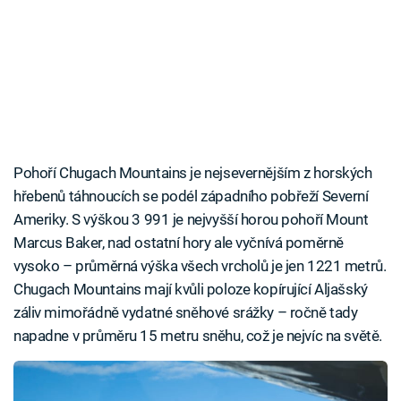
Pohoří Chugach Mountains je nejsevernějším z horských
hřebenů táhnoucích se podél západního pobřeží Severní
Ameriky. S výškou 3 991 je nejvyšší horou pohoří Mount
Marcus Baker, nad ostatní hory ale vyčnívá poměrně
vysoko – průměrná výška všech vrcholů je jen 1221 metrů.
Chugach Mountains mají kvůli poloze kopírující Aljašský
záliv mimořádně vydatné sněhové srážky – ročně tady
napadne v průměru 15 metru sněhu, což je nejvíc na světě.