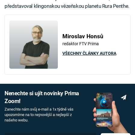
představoval klingonskou vězeňskou planetu Rura Penthe.
Miroslav Honsů
redaktor FTV Prima
VŠECHNY ČLÁNKY AUTORA
Nenechte si ujít novinky Prima
Zoom!
Zanechte nám svůj e-mail a 1x týdně vás
upozorníme na to nejnovější a nejlepší z
našeho webu.