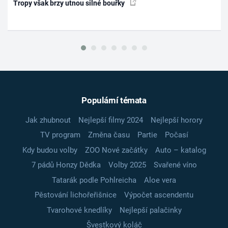
Tropy však brzy utnou silné bouřky
Populární témata
Jak zhubnout
Nejlepší filmy 2024
Nejlepší horory
TV program
Změna času
Partie
Počasí
Kdy budou volby
ZOO Nové začátky
Auto – katalog
7 pádů Honzy Dědka
Volby 2025
Svařené víno
Tatarák podle Pohlreicha
Aloe vera
Pěstování lichořeřišnice
Výpočet ascendentu
Tvarohové knedlíky
Nejlepší palačinky
Švestkový koláč