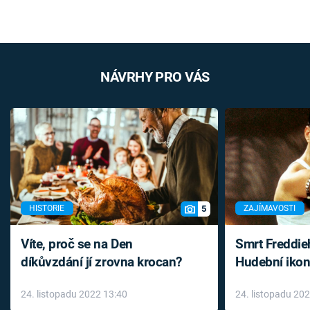
NÁVRHY PRO VÁS
5
HISTORIE
ZAJÍMAVOSTI
Víte, proč se na Den
Smrt Freddie
díkůvzdání jí zrovna krocan?
Hudební ikon
až do konce 
24. listopadu 2022 13:40
24. listopadu 20
léky