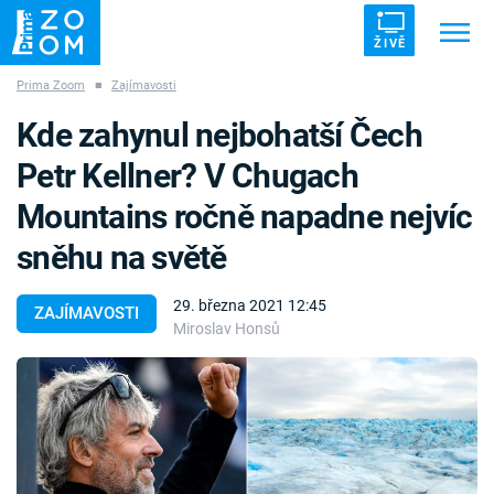
ŽIVĚ
Prima Zoom
■
Zajímavosti
Trendy:
ZRÁDCI
UFO
DRUHÁ SVĚTOVÁ VÁLKA
Kde zahynul nejbohatší Čech
ZÁHADY
VETŘELCI DÁVNOVĚKU
Petr Kellner? V Chugach
Mountains ročně napadne nejvíc
sněhu na světě
Témata
29. března 2021 12:45
ZAJÍMAVOSTI
Miroslav Honsů
Témata
Pořady
TV Program