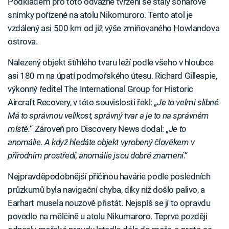
Podkladem pro toto odvážné tvrzení se staly sonarové
snímky pořízené na atolu Nikomuroro. Tento atol je
vzdálený asi 500 km od již výše zmiňovaného Howlandova
ostrova.
Nalezený objekt štíhlého tvaru leží podle všeho v hloubce
asi 180 m na úpatí podmořského útesu. Richard Gillespie,
výkonný ředitel The International Group for Historic
Aircraft Recovery, v této souvislosti řekl: „
Je to velmi slibné.
Má to správnou velikost, správný tvar a je to na správném
místě.
“ Zároveň pro Discovery News dodal: „
Je to
anomálie. A když hledáte objekt vyrobený člověkem v
přírodním prostředí, anomálie jsou dobré znamení
.“
Nejpravděpodobnější příčinou havárie podle posledních
průzkumů byla navigační chyba, díky níž došlo palivo, a
Earhart musela nouzově přistát. Nejspíš se jí to opravdu
povedlo na mělčině u atolu Nikumaroro. Teprve později