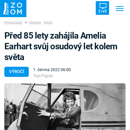
ŽIVĚ
Prima Zoom
■
Historie
Výročí
Trendy:
ZRÁDCI
UFO
DRUHÁ SVĚTOVÁ VÁLKA
Před 85 lety zahájila Amelia
ZÁHADY
VETŘELCI DÁVNOVĚKU
Earhart svůj osudový let kolem
světa
1. června 2022 06:00
VÝROČÍ
Topi Pigula
Témata
Témata
Pořady
TV Program