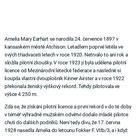
Amelia Mary Earhart se narodila 24. července 1897 v
kansaském městě Atchison. Letadlem poprvé letěla ve
svých třiadvaceti letech v roce 1920. Netrvalo to ani rok a
složila pilotní zkoušky. V roce 1923 jí byla udělena pilotní
licence od Mezinárodní letecké federace a následně si
koupila vlastní dvouplošník Kinner Airster a v roce 1922
překonala ženský výškový rekord. Tehdy pilotovala ve
výšce 4 250 m.
Zdá se, že získání pilotní licence a první rekord v do té doby
v téměř výhradně mužském odvětví dodalo mladé pilotce
chuti do dalších podniků. Není tedy divu, že 17. června
1928 nasedla Amelia do letounu Fokker F. VIIb/3, a i když