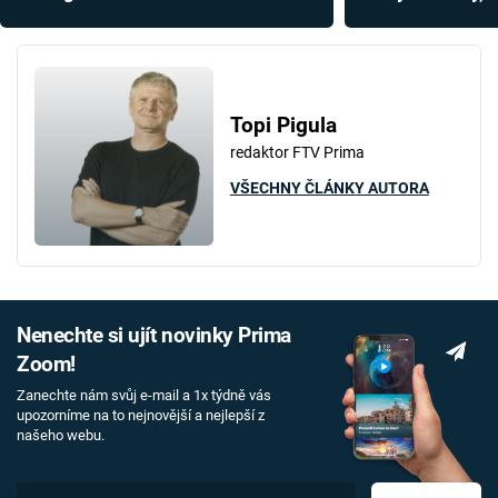
rozčílili Hitlera
Američané nakone
letadlovou loď
Topi Pigula
redaktor FTV Prima
VŠECHNY ČLÁNKY AUTORA
Nenechte si ujít novinky Prima
Zoom!
Zanechte nám svůj e-mail a 1x týdně vás
upozorníme na to nejnovější a nejlepší z
našeho webu.