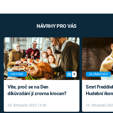
NÁVRHY PRO VÁS
5
HISTORIE
ZAJÍMAVOSTI
Víte, proč se na Den
Smrt Freddie
díkůvzdání jí zrovna krocan?
Hudební ikon
až do konce 
24. listopadu 2022 13:40
24. listopadu 20
léky