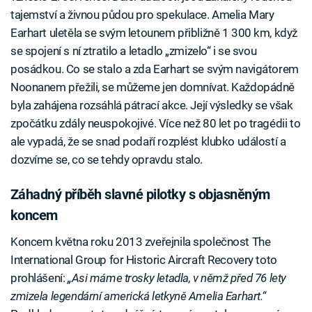
tajemství a živnou půdou pro spekulace. Amelia Mary
Earhart uletěla se svým letounem přibližně 1 300 km, když
se spojení s ní ztratilo a letadlo „zmizelo“ i se svou
posádkou. Co se stalo a zda Earhart se svým navigátorem
Noonanem přežili, se můžeme jen domnívat. Každopádně
byla zahájena rozsáhlá pátrací akce. Její výsledky se však
zpočátku zdály neuspokojivé. Více než 80 let po tragédii to
ale vypadá, že se snad podaří rozplést klubko událostí a
dozvíme se, co se tehdy opravdu stalo.
Záhadný příběh slavné pilotky s objasněným
koncem
Koncem května roku 2013 zveřejnila společnost The
International Group for Historic Aircraft Recovery toto
prohlášení:
„Asi máme trosky letadla, v němž před 76 lety
zmizela legendární americká letkyně Amelia Earhart.“