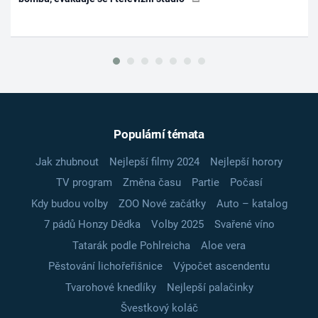
Populární témata
Jak zhubnout
Nejlepší filmy 2024
Nejlepší horory
TV program
Změna času
Partie
Počasí
Kdy budou volby
ZOO Nové začátky
Auto – katalog
7 pádů Honzy Dědka
Volby 2025
Svařené víno
Tatarák podle Pohlreicha
Aloe vera
Pěstování lichořeřišnice
Výpočet ascendentu
Tvarohové knedlíky
Nejlepší palačinky
Švestkový koláč