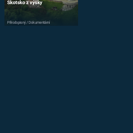
Skotsko z výšky
Přírodopisný / Dokumentární