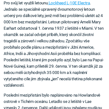
Pro svůj let využili letounu
Lockheed L-10E Electra
.
Jednalo se speciálně upravený dvoumotorový letoun
určený pro dálkové lety, jenž měl bez problémů uletět až 4
000 km bez mezipřistání. Letoun pilotovaný Amelií Mary
Earhart odstartoval 1. června 1937 z letiště v Miami. V ten
okamžik se začal odvíjet příběh, který skončil životní
tragédií a zároveň i velkou záhadou. Zpočátku vše
probíhalo podle plánu a mezipřistání v Jižní Americe,
Africe, Indii a Jihovýchodní Asii proběhla bez komplikací.
Poslední letiště, které jim poskytlo azyl, bylo Lae na Papui-
Nové Guineji, kam přiletěli 29. června. V ten okamžik již za
sebou měli úctyhodných 35 000 km a k naplnění
vytyčeného cíle jim zbývala „jen“ necelá třetina překonané
vzdálenosti.
Poslední mezipřistání bylo naplánováno na Howlandově
ostrově v Tichém oceánu. Letadlo se z letiště v Lae
vzneslo 2. července. Další události jsou zahaleny rouškou