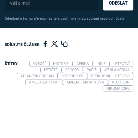
ODESLAT
Odesláním formuláře souhlasíte s
podmínkami zpracování osobních údajů
SDÍLEJTE ČLÁNEK
ŠTÍTKY
VÝROČÍ
HISTORIE
AFRIKA
INDIE
LETECTVÍ
LETIŠTĚ
REKORD
PAŘÍŽ
JIŽNÍ AMERIKA
ATLANTSKÝ OCEÁN
DOBRODRUZI
PRŮKOPNÍCI LETECTVÍ
AMELIA EARHART
AMELIA EARHARTOVÁ
ATCHISON
NIKUMARORO