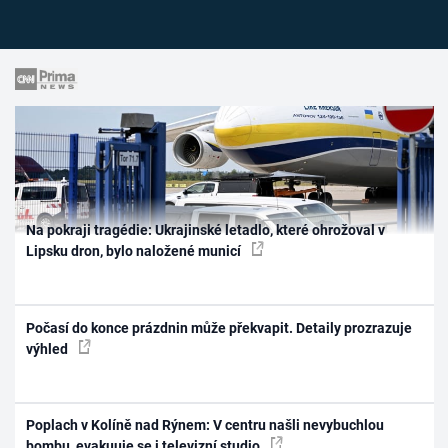
Na pokraji tragédie: Ukrajinské letadlo, které ohrožoval v
Lipsku dron, bylo naložené municí
Počasí do konce prázdnin může překvapit. Detaily prozrazuje
výhled
Poplach v Kolíně nad Rýnem: V centru našli nevybuchlou
bombu, evakuuje se i televizní studio