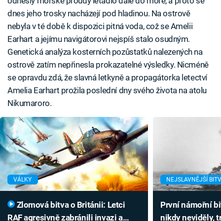
odnesly mořské proudy letadlo dále do moře, a proto se
dnes jeho trosky nacházejí pod hladinou. Na ostrově
nebyla v té době k dispozici pitná voda, což se Amelii
Earhart a jejímu navigátorovi nejspíš stalo osudným.
Genetická analýza kosterních pozůstatků nalezených na
ostrově zatím nepřinesla prokazatelné výsledky. Nicméně
se opravdu zdá, že slavná letkyně a propagátorka letectví
Amelia Earhart prožila poslední dny svého života na atolu
Nikumaroro.
VÁLKY
NEJSLAVNĚJŠÍ BIT
Zlomová bitva o Británii: Letci
První námořní bit
RAF agresivně zabránili invazi a
nikdy neviděly, t