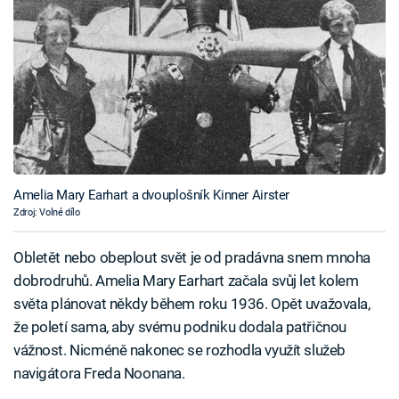
Amelia Mary Earhart a dvouplošník Kinner Airster
Zdroj: Volné dílo
Obletět nebo obeplout svět je od pradávna snem mnoha
dobrodruhů. Amelia Mary Earhart začala svůj let kolem
světa plánovat někdy během roku 1936. Opět uvažovala,
že poletí sama, aby svému podniku dodala patřičnou
vážnost. Nicméně nakonec se rozhodla využít služeb
navigátora Freda Noonana.