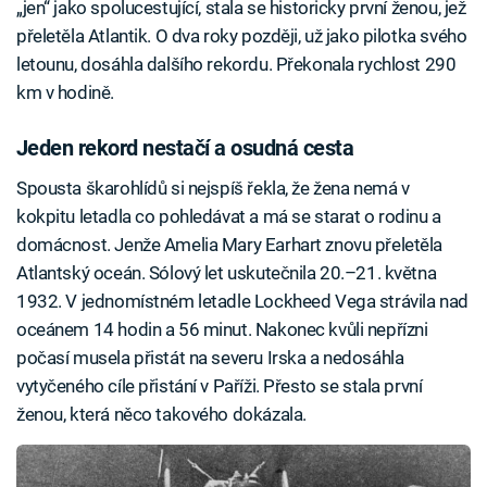
„jen“ jako spolucestující, stala se historicky první ženou, jež
přeletěla Atlantik. O dva roky později, už jako pilotka svého
letounu, dosáhla dalšího rekordu. Překonala rychlost 290
km v hodině.
Jeden rekord nestačí a osudná cesta
Spousta škarohlídů si nejspíš řekla, že žena nemá v
kokpitu letadla co pohledávat a má se starat o rodinu a
domácnost. Jenže Amelia Mary Earhart znovu přeletěla
Atlantský oceán. Sólový let uskutečnila 20.–21. května
1932. V jednomístném letadle Lockheed Vega strávila nad
oceánem 14 hodin a 56 minut. Nakonec kvůli nepřízni
počasí musela přistát na severu Irska a nedosáhla
vytyčeného cíle přistání v Paříži. Přesto se stala první
ženou, která něco takového dokázala.