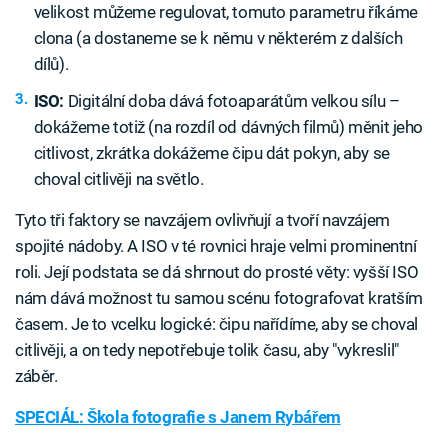
velikost můžeme regulovat, tomuto parametru říkáme
clona (a dostaneme se k němu v některém z dalších
dílů).
ISO:
Digitální doba dává fotoaparátům velkou sílu –
dokážeme totiž (na rozdíl od dávných filmů) měnit jeho
citlivost, zkrátka dokážeme čipu dát pokyn, aby se
choval citlivěji na světlo.
Tyto tři faktory se navzájem ovlivňují a tvoří navzájem
spojité nádoby. A ISO v té rovnici hraje velmi prominentní
roli. Její podstata se dá shrnout do prosté věty: vyšší ISO
nám dává možnost tu samou scénu fotografovat kratším
časem. Je to vcelku logické: čipu nařídíme, aby se choval
citlivěji, a on tedy nepotřebuje tolik času, aby "vykreslil"
záběr.
SPECIÁL: Škola fotografie s Janem Rybářem