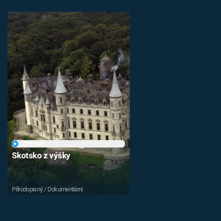
PŘEHRÁT
Skotsko z výšky
Přírodopisný / Dokumentární