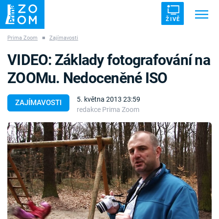
ŽIVĚ
Prima Zoom
■
Zajímavosti
Trendy:
ZRÁDCI
UFO
DRUHÁ SVĚTOVÁ VÁLKA
VIDEO: Základy fotografování na
ZÁHADY
VETŘELCI DÁVNOVĚKU
ZOOMu. Nedoceněné ISO
5. května 2013 23:59
ZAJÍMAVOSTI
redakce Prima Zoom
Témata
Témata
Pořady
TV Program