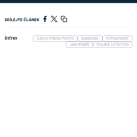
SDÍLEJTE ČLÁNEK
ŠTÍTKY
CZECH PRESS PHOTO
SAMSUNG
FOTOAPARÁT
JAN RYBÁŘ
POLSKÉ LETECTVO