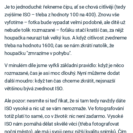
Je to jednoduché: řekneme čipu, ať se chová citlivěji (tedy
zvýšíme ISO – třeba z hodnoty 100 na 400). Znovu vše
vyfotíme – fotka bude vypadat velmi podobně, ale dítě už
nebude tolik rozmazané – foťáku stačí kratší čas, za nějž
houpačka neurazí tak velký kus. A když citlivost zvedneme
třeba na hodnotu 1600, čas se nám zkrátí natolik, že
houpačku "zmrazíme v pohybu".
V minulém díle jsme vyřkli základní pravidlo: když je něco
rozmazané, čas je asi moc dlouhý. Nyní můžeme dodat
další moudro: když ten čas chceme zkrátit, nejsnazší
většinou bývá zvednout ISO.
Ale pozor: nesmíte si teď říkat, že si tam tedy navždy dáte
ISO vysoké a nic už se vám nerozmaže. Ve fotografování
totiž platí to samé, co v životě: nic není zadarmo. Vysoké
ISO nám pomáhá dělat skvělé věci (třeba fotografovat
noční město), ale má i svoji cenu: nižší kvalitu snímků. Čím