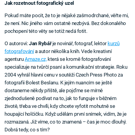
Jak rozetnout fotografický uzel
Pokud máte pocit, že to je nějaké zašmodrchané, věřte mi,
že není. Nic jiného vám ostatně nezbývá. Bez dokonalého
pochopení této věty se totiž nedá fotit.
O autorovi:
Jan Rybář
je novinář, fotograf, lektor
kurzů
fotografování
a autor několika knih. Vede kreativní
agenturu
Amaze.cz,
která se kromě fotografování
specializuje na tvůrčí psaní a komunikační strategie. Roku
2004 vyhrál hlavní cenu v soutěži Czech Press Photo za
fotografii Bolest Beslanu. K jejím nuancím se ještě
dostaneme někdy příště, ale pojďme se mírně
zjednodušeně podívat na to, jak to funguje v běžném
životě, třeba ve chvíli, kdy chcete vyfotit mohutně se
houpající holčičku. Když udělám první snímek, vidím, že je
rozmazaná. Již víme, co to znamená – čas je moc dlouhý.
Dobrá tedy, co s tím?