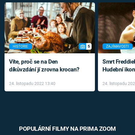
5
HISTORIE
ZAJÍMAVOSTI
Víte, proč se na Den
Smrt Freddie
díkůvzdání jí zrovna krocan?
Hudební ikon
až do konce 
24. listopadu 2022 13:40
24. listopadu 20
léky
POPULÁRNÍ FILMY NA PRIMA ZOOM