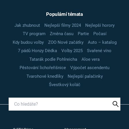
Populární témata
Jak zhubnout
Nejlepší filmy 2024
Nejlepší horory
TV program
Změna času
Partie
Počasí
Kdy budou volby
ZOO Nové začátky
Auto – katalog
7 pádů Honzy Dědka
Volby 2025
Svařené víno
Tatarák podle Pohlreicha
Aloe vera
Pěstování lichořeřišnice
Výpočet ascendentu
Tvarohové knedlíky
Nejlepší palačinky
Švestkový koláč