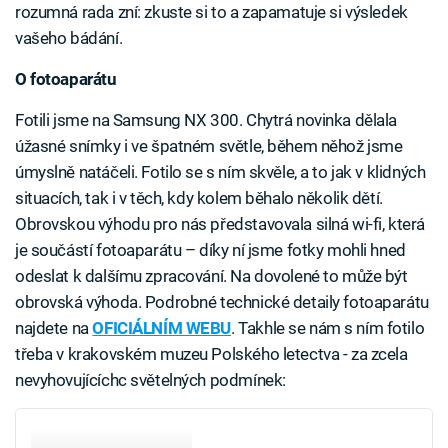
rozumná rada zní: zkuste si to a zapamatuje si výsledek
vašeho bádání.
O fotoaparátu
Fotili jsme na Samsung NX 300. Chytrá novinka dělala
úžasné snímky i ve špatném světle, během něhož jsme
úmyslně natáčeli. Fotilo se s ním skvěle, a to jak v klidných
situacích, tak i v těch, kdy kolem běhalo několik dětí.
Obrovskou výhodu pro nás představovala silná wi-fi, která
je součástí fotoaparátu – díky ní jsme fotky mohli hned
odeslat k dalšímu zpracování. Na dovolené to může být
obrovská výhoda. Podrobné technické detaily fotoaparátu
najdete na
OFICIÁLNÍM WEBU
. Takhle se nám s ním fotilo
třeba v krakovském muzeu Polského letectva - za zcela
nevyhovujícíchc světelných podmínek: