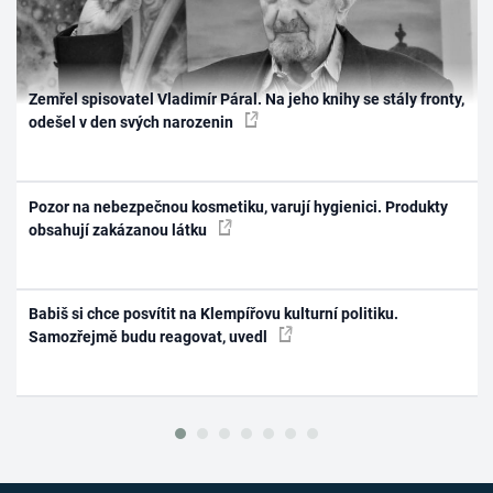
Zemřel spisovatel Vladimír Páral. Na jeho knihy se stály fronty,
odešel v den svých narozenin
Pozor na nebezpečnou kosmetiku, varují hygienici. Produkty
obsahují zakázanou látku
Babiš si chce posvítit na Klempířovu kulturní politiku.
Samozřejmě budu reagovat, uvedl