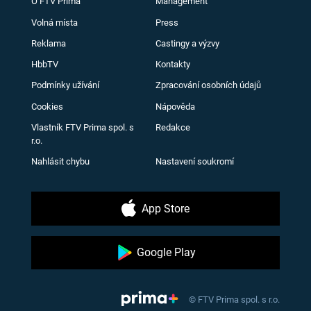
O FTV Prima
Management
Volná místa
Press
Reklama
Castingy a výzvy
HbbTV
Kontakty
Podmínky užívání
Zpracování osobních údajů
Cookies
Nápověda
Vlastník FTV Prima spol. s
Redakce
r.o.
Nahlásit chybu
Nastavení soukromí
App Store
Google Play
© FTV Prima spol. s r.o.