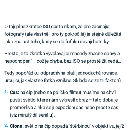
O tajuplné zkratce ISO často říkám, že pro začínající
fotografy (ale vlastně i pro ty pokročilé) je stejně důležitá
jako znalost toho, kudy se do foťáku dávají baterky.
Přesto je to zkratka vyvolávající mnohdy značné obavy a
nepochopení – což je chyba, bez ISO se prostě žít nedá…
Tedy popořádku: odpradávna platí jednoduchá rovnice,
určující, jak vlastně fotka vznikne. Skládá se ze tří faktorů.
Čas:
na čip (nebo na políčko filmu) musíme na chvíli
pustit světlo, které nám vykreslí obraz – tato doba je
proměnlivá a říká se jí expoziční čas nebo prostě čas
(viz minulý díl seriálu).
Clona:
světlo na čip dopadá "štěrbinou" v objektivu, jejíž