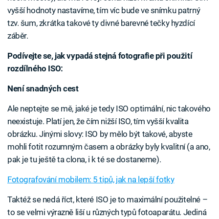
vyšší hodnoty nastavíme, tím víc bude ve snímku patrný
tzv. šum, zkrátka takové ty divné barevné tečky hyzdící
záběr.
Podívejte se, jak vypadá stejná fotografie při použití
rozdílného ISO:
Není snadných cest
Ale neptejte se mě, jaké je tedy ISO optimální, nic takového
neexistuje. Platí jen, že čím nižší ISO, tím vyšší kvalita
obrázku. Jinými slovy: ISO by mělo být takové, abyste
mohli fotit rozumným časem a obrázky byly kvalitní (a ano,
pak je tu ještě ta clona, i k té se dostaneme).
Fotografování mobilem: 5 tipů, jak na lepší fotky
Taktéž se nedá říct, které ISO je to maximální použitelné –
to se velmi výrazně liší u různých typů fotoaparátu. Jediná