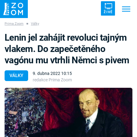
ŽIVĚ
Prima Zoom
■
Války
Trendy:
ZRÁDCI
UFO
DRUHÁ SVĚTOVÁ VÁLKA
Lenin jel zahájit revoluci tajným
ZÁHADY
VETŘELCI DÁVNOVĚKU
vlakem. Do zapečetěného
vagónu mu vtrhli Němci s pivem
9. dubna 2022 10:15
VÁLKY
redakce Prima Zoom
Témata
Témata
Pořady
TV Program