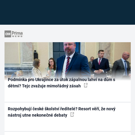
Podmínka pro Ukrajince za útok zápalnou lahví na dům s
dětmi? Tejc zvažuje mimořádný zásah
Rozpohybují české školství ředitelé? Resort věří, že nový
nástroj utne nekonečné debaty