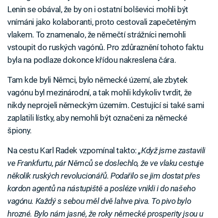
Lenin se obával, že by on i ostatní bolševici mohli být
vnímáni jako kolaboranti, proto cestovali zapečetěným
vlakem. To znamenalo, že němečtí strážníci nemohli
vstoupit do ruských vagónů. Pro zdůraznění tohoto faktu
byla na podlaze dokonce křídou nakreslena čára.
Tam kde byli Němci, bylo německé území, ale zbytek
vagónu byl mezinárodní, a tak mohli kdykoliv tvrdit, že
nikdy neprojeli německým územím. Cestující si také sami
zaplatili lístky, aby nemohli být označeni za německé
špiony.
Na cestu Karl Radek vzpomínal takto:
„Když jsme zastavili
ve Frankfurtu, pár Němců se doslechlo, že ve vlaku cestuje
několik ruských revolucionářů. Podařilo se jim dostat přes
kordon agentů na nástupiště a posléze vnikli i do našeho
vagónu. Každý s sebou měl dvě lahve piva. To pivo bylo
hrozné. Bylo nám jasné, že roky německé prosperity jsou u