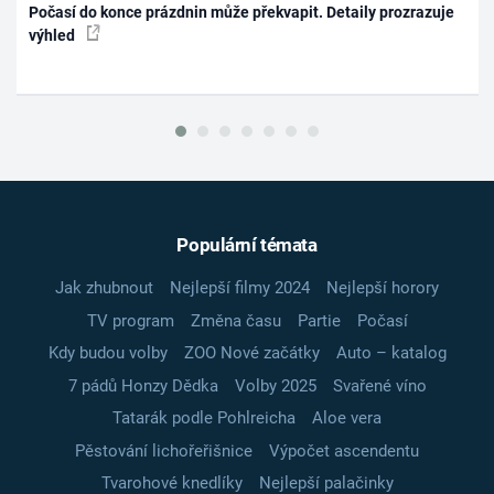
Počasí do konce prázdnin může překvapit. Detaily prozrazuje
výhled
Populární témata
Jak zhubnout
Nejlepší filmy 2024
Nejlepší horory
TV program
Změna času
Partie
Počasí
Kdy budou volby
ZOO Nové začátky
Auto – katalog
7 pádů Honzy Dědka
Volby 2025
Svařené víno
Tatarák podle Pohlreicha
Aloe vera
Pěstování lichořeřišnice
Výpočet ascendentu
Tvarohové knedlíky
Nejlepší palačinky