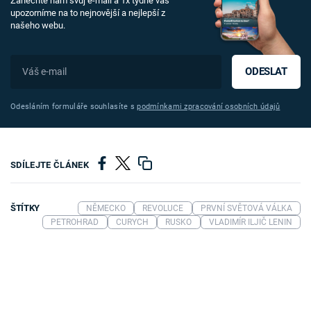
Zanechte nám svůj e-mail a 1x týdně vás
upozorníme na to nejnovější a nejlepší z
našeho webu.
ODESLAT
Odesláním formuláře souhlasíte s
podmínkami zpracování osobních údajů
SDÍLEJTE ČLÁNEK
ŠTÍTKY
NĚMECKO
REVOLUCE
PRVNÍ SVĚTOVÁ VÁLKA
PETROHRAD
CURYCH
RUSKO
VLADIMÍR ILJIČ LENIN