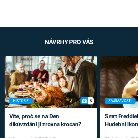
NÁVRHY PRO VÁS
5
HISTORIE
ZAJÍMAVOSTI
Víte, proč se na Den
Smrt Freddie
díkůvzdání jí zrovna krocan?
Hudební ikon
až do konce 