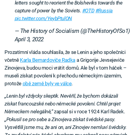
letters sought to reorient the Bolsheviks towards the
capture of power by the Soviets.
#OTD
#Russia
pic.twitter.com/YeybPtulON
— The History of Socialism (@TheHistoryOfSo1)
April 3, 2022
Prozatímní vláda souhlasila, že se Lenin a jeho společníci
včetně
Karla Bernardoviče Radka
a Grigorije Jevsejeviče
Zinovjeva, budou moci vrátit domů. Ale byl v tom háček –
museli získat povolení k přechodu německým územím,
protože
obě země byly ve válce
.
„Lenin byl vždycky skeptik. Nevěřil, že bychom dokázali
získat francouzské nebo německé povolení. Chtěl projet
Německem nelegálně,“
zapsal si v roce 1924 Karl Radek.
„Pokusil se pro sebe a Zinovjeva získat švédské pasy.
Vysvětlili jsme mu, že ani on, ani Zinovjev nemluví švédsky.