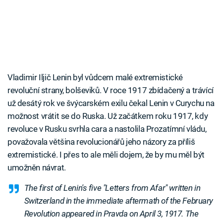
Vladimir Iljič Lenin byl vůdcem malé extremistické
revoluční strany, bolševiků. V roce 1917 zbídačený a trávící
už desátý rok ve švýcarském exilu čekal Lenin v Curychu na
možnost vrátit se do Ruska. Už začátkem roku 1917, kdy
revoluce v Rusku svrhla cara a nastolila Prozatímní vládu,
považovala většina revolucionářů jeho názory za příliš
extremistické. I přes to ale měli dojem, že by mu měl být
umožněn návrat.
The first of Lenin's five "Letters from Afar" written in
Switzerland in the immediate aftermath of the February
Revolution appeared in Pravda on April 3, 1917. The