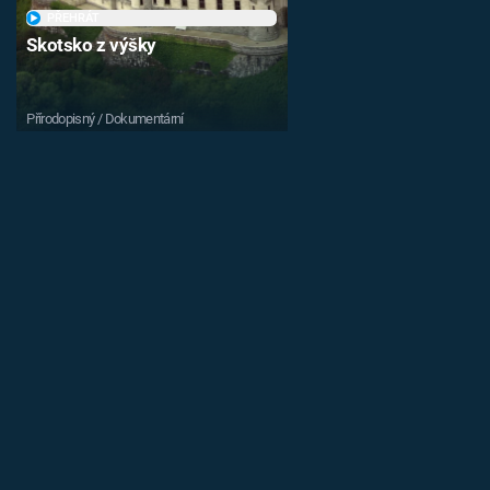
PŘEHRÁT
Skotsko z výšky
Přírodopisný / Dokumentární