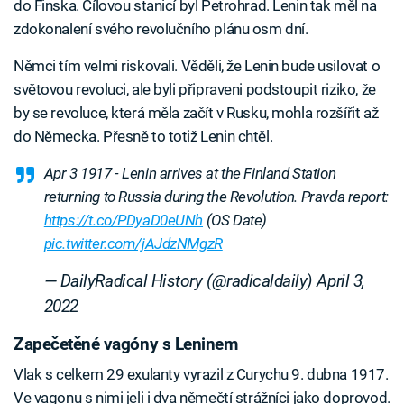
do Finska. Cílovou stanicí byl Petrohrad. Lenin tak měl na
zdokonalení svého revolučního plánu osm dní.
Němci tím velmi riskovali. Věděli, že Lenin bude usilovat o
světovou revoluci, ale byli připraveni podstoupit riziko, že
by se revoluce, která měla začít v Rusku, mohla rozšířit až
do Německa. Přesně to totiž Lenin chtěl.
Apr 3 1917 - Lenin arrives at the Finland Station
returning to Russia during the Revolution. Pravda report:
https://t.co/PDyaD0eUNh
(OS Date)
pic.twitter.com/jAJdzNMgzR
— DailyRadical History (@radicaldaily)
April 3,
2022
Zapečetěné vagóny s Leninem
Vlak s celkem 29 exulanty vyrazil z Curychu 9. dubna 1917.
Ve vagonu s nimi jeli i dva němečtí strážníci jako doprovod.