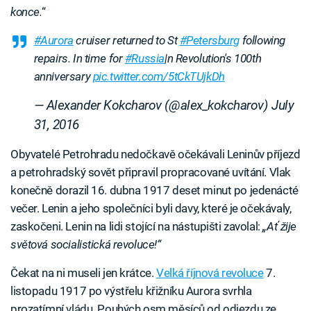
konce.
“
#Aurora
cruiser returned to St
#Petersburg
following
repairs. In time for
#Russia
|n Revolution's 100th
anniversary
pic.twitter.com/5tCkTUjkDh
— Alexander Kokcharov (@alex_kokcharov)
July
31, 2016
Obyvatelé Petrohradu nedočkavě očekávali Leninův příjezd
a petrohradský sovět připravil propracované uvítání. Vlak
konečně dorazil 16. dubna 1917 deset minut po jedenácté
večer. Lenin a jeho společníci byli davy, které je očekávaly,
zaskočeni. Lenin na lidi stojící na nástupišti zavolal:
„Ať žije
světová socialistická revoluce!“
Čekat na ni museli jen krátce.
Velká říjnová revoluce
7.
listopadu 1917 po výstřelu křižníku Aurora svrhla
prozatímní vládu. Pouhých osm měsíců od odjezdu ze