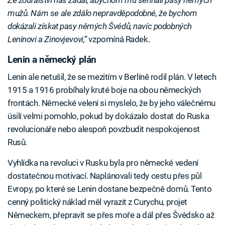
Ze zoufalství nás žádal, abychom mu sehnali pasy němých
mužů. Nám se ale zdálo nepravděpodobné, že bychom
dokázali získat pasy němých Švédů, navíc podobných
Leninovi a Zinovjevovi,“
vzpomíná Radek.
Lenin a německý plán
Lenin ale netušil, že se mezitím v Berlíně rodil plán. V letech
1915 a 1916 probíhaly kruté boje na obou německých
frontách. Německé velení si myslelo, že by jeho válečnému
úsilí velmi pomohlo, pokud by dokázalo dostat do Ruska
revolucionáře nebo alespoň povzbudit nespokojenost
Rusů.
Vyhlídka na revoluci v Rusku byla pro německé vedení
dostatečnou motivací. Naplánovali tedy cestu přes půl
Evropy, po které se Lenin dostane bezpečně domů. Tento
cenný politický náklad měl vyrazit z Curychu, projet
Německem, přepravit se přes moře a dál přes Švédsko až