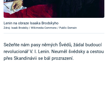
Časopis
Sledujte prima+
Lenin na obraze Isaaka Brodskyho
Zdroj: Isaak Brodsky / Wikimedia Commons / Public Domain
Přihlášení
Sežeňte nám pasy němých Švédů, žádal budoucí
Sledujte nás
revolucionář V. I. Lenin. Neuměl švédsky a cestou
přes Skandinávii se bál prozrazení.