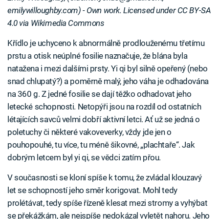
emilywilloughby.com) - Own work. Licensed under CC BY-SA
4.0 via Wikimedia Commons
Křídlo je uchyceno k abnormálně prodlouženému třetímu
prstu a otisk neúplné fosilie naznačuje, že blána byla
natažena i mezi dalšími prsty. Yi qi byl silně opeřený (nebo
snad chlupatý?) a poměrně malý, jeho váha je odhadována
na 360 g. Z jedné fosilie se dají těžko odhadovat jeho
letecké schopnosti. Netopýři jsou na rozdíl od ostatních
létajících savců velmi dobří aktivní letci. Ať už se jedná o
poletuchy či některé vakoveverky, vždy jde jen o
pouhopouhé, tu více, tu méně šikovné, „plachtaře“. Jak
dobrým letcem byl yi qi, se vědci zatím přou.
V současnosti se kloní spíše k tomu, že zvládal klouzavý
let se schopností jeho směr korigovat. Mohl tedy
prolétávat, tedy spíše řízeně klesat mezi stromy a vyhýbat
se překážkám, ale nejspíše nedokázal vyletět nahoru. Jeho