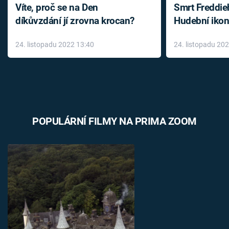
Víte, proč se na Den
Smrt Freddie
díkůvzdání jí zrovna krocan?
Hudební ikon
až do konce 
24. listopadu 2022 13:40
24. listopadu 20
léky
POPULÁRNÍ FILMY NA PRIMA ZOOM