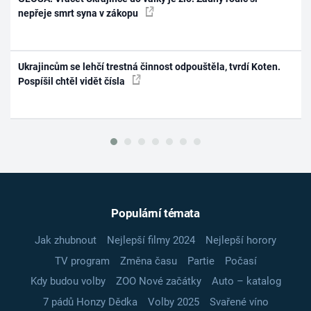
nepřeje smrt syna v zákopu
Ukrajincům se lehčí trestná činnost odpouštěla, tvrdí Koten.
Pospíšil chtěl vidět čísla
Populární témata
Jak zhubnout
Nejlepší filmy 2024
Nejlepší horory
TV program
Změna času
Partie
Počasí
Kdy budou volby
ZOO Nové začátky
Auto – katalog
7 pádů Honzy Dědka
Volby 2025
Svařené víno