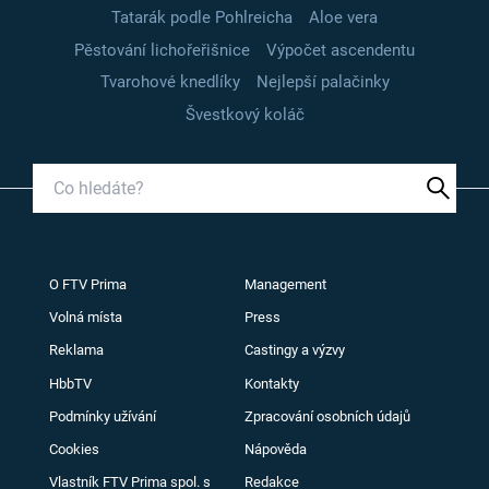
Tatarák podle Pohlreicha
Aloe vera
Pěstování lichořeřišnice
Výpočet ascendentu
Tvarohové knedlíky
Nejlepší palačinky
Švestkový koláč
O FTV Prima
Management
Volná místa
Press
Reklama
Castingy a výzvy
HbbTV
Kontakty
Podmínky užívání
Zpracování osobních údajů
Cookies
Nápověda
Vlastník FTV Prima spol. s
Redakce