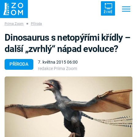
ŽIVĚ
Prima Zoom
■
Příroda
Trendy:
ZRÁDCI
UFO
DRUHÁ SVĚTOVÁ VÁLKA
Dinosaurus s netopýřími křídly –
ZÁHADY
VETŘELCI DÁVNOVĚKU
další „zvrhlý“ nápad evoluce?
7. května 2015 06:00
PŘÍRODA
redakce Prima Zoom
Témata
Témata
Pořady
TV Program