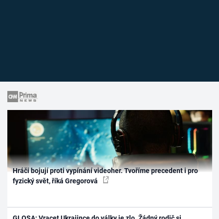
Hráči bojují proti vypínání videoher. Tvoříme precedent i pro
fyzický svět, říká Gregorová
GLOSA: Vracet Ukrajince do války je zlo. Žádný rodič si