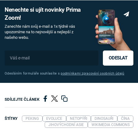
Nenechte si ujít novinky Prima
Zoom!
Zanechte nám svůj e-mail a 1x týdně vás
upozorníme na to nejnovější a nejlepší z
našeho webu.
ODESLAT
Odesláním formuláře souhlasíte s
podmínkami zpracování osobních údajů
SDÍLEJTE ČLÁNEK
ŠTÍTKY
PEKING
EVOLUCE
NETOPÝŘI
DINOSAUŘI
ČÍNA
JIHOVÝCHODNÍ ASIE
WIKIMEDIA COMMONS