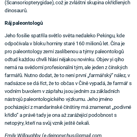
(Scansoriopterygidae), což je zvláštní skupina okřídlených
dinosaurů.
Ráj paleontologů
Jeho fosilie spatřila světlo světa nedaleko Pekingu, kde
odpočívala v bloku horniny staré 160 milionů let. Čína je
pro paleontology zemí zaslíbenou a týmy paleontologů
odtud každou chvíli hlásí nějakou novinku. Objev yi qiho
nemá na svědomí profesionální tým, ale jeden z čínských
farmářů. Nutno dodat, že to není první „farmářský“ nález, v
nadsázce se dá říct, že to občas v Číně vypadá, že farmář s
vodním buvolem v zápřahu jsou jedním za základních
nástrojů paleontologického výzkumu. Jeho jméno
pocházející z mandarínské čínštiny má znamenat „podivné
křídlo“ a právě tady je ona až zarážející podobnost s
netopýry, kteří na svůj vznik ještě čekali.
Emily Willoughby, (e.deinonychus@gmail.com,