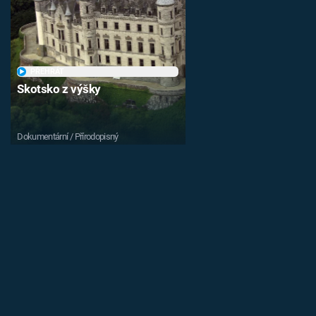
PŘEHRÁT
Skotsko z výšky
Dokumentární / Přírodopisný