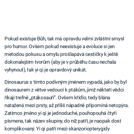
Pokud existuje Bůh, tak má opravdu velmi zvláštní smysl
pro humor. Ovšem pokud neexistuje a evoluce si jen
metodou pokusu a omylu prošlapává cestičky k ještě
dokonalejším tvorům (aby je v průběhu času nechala
vyhynout), tak yi qi je opravdový unikát.
Dinosaurus s tímto podivným jménem vypadá, jako by byl
dinosaurem z větve vedoucí k ptákům, jimž někteří vědci
říkají trefně „ptákosauři“. Ovšem křídlo, tedy blána
natažená mezi prsty, až příliš nápadně připomíná netopýra.
Zatímco jméno yi qi je jednoduché, pouhopouhá čtyři
písmena, tak název skupiny, do níž patří, je naopak dost
komplikovaný. Yi qi patří mezi skanzoriopterygidy