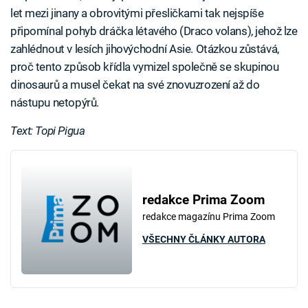
let mezi jinany a obrovitými přesličkami tak nejspíše
připomínal pohyb dráčka létavého (Draco volans), jehož lze
zahlédnout v lesích jihovýchodní Asie. Otázkou zůstává,
proč tento způsob křídla vymizel společně se skupinou
dinosaurů a musel čekat na své znovuzrození až do
nástupu netopýrů.
Text: Topi Pigua
redakce Prima Zoom
redakce magazínu Prima Zoom
VŠECHNY ČLÁNKY AUTORA